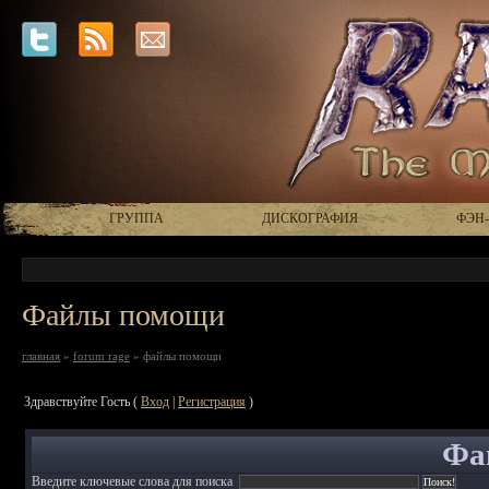
ГРУППА
ДИСКОГРАФИЯ
ФЭН
Файлы помощи
главная
»
forum rage
» файлы помощи
Здравствуйте Гость (
Вход
|
Регистрация
)
Фа
Введите ключевые слова для поиска