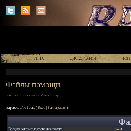
ГРУППА
ДИСКОГРАФИЯ
ФЭН
Файлы помощи
главная
»
forum rage
» файлы помощи
Здравствуйте Гость (
Вход
|
Регистрация
)
Фа
Введите ключевые слова для поиска