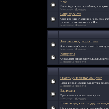
Rage
Все о Rage: новости, альбомы, концерты,
Модераторы:
Модератор
Сайд-проекты
Сайд-проекты участников Rage, соло аль
творчество музыкантов вне Rage
Модераторы:
Модератор
Творчество других групп
Здесь можно обсуждать творчество други
Модераторы:
Модератор
Концерты
Обсуждаем концерты музыкальных колле
Модераторы:
Модератор
Околомузыкальное общение
Темы, не подходящие для других раздело
Модераторы:
Модератор
Барахолка
Предложение о продаже/покупке
Модераторы:
Модератор
Литература, кино и другие виды
Обсуждения на темы литературы (проза, п