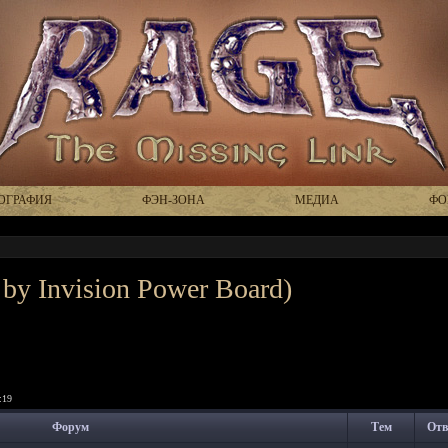
ОГРАФИЯ
ФЭН-ЗОНА
МЕДИА
ФО
by Invision Power Board)
:19
Форум
Тем
Отв