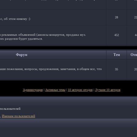
28
2
с, об этом никому :)
з рекламных объявлений (анонсы концертов, продажа муз.
452
4
их разделов будет удаляться.
Форум
Тем
Отв
аши пожелания, вопросы, предложения, замечания, в общем все, что
35
2
Администрация
|
Активные темы
|
10 авторов сегодня
|
Лучшие 10 авторов
пользователей
,
Именам пользователей