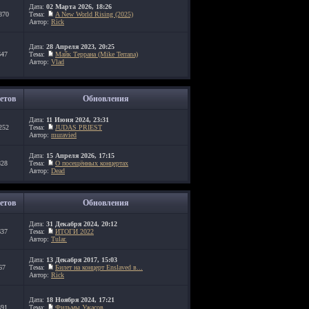
Дата:
02 Марта 2026, 18:26
870
Тема:
A New World Rising (2025)
Автор:
Rick
Дата:
28 Апреля 2023, 20:25
647
Тема:
Майк Террана (Mike Terrana)
Автор:
Vlad
етов
Обновления
Дата:
11 Июня 2024, 23:31
252
Тема:
JUDAS PRIEST
Автор:
muravied
Дата:
15 Апреля 2026, 17:15
828
Тема:
О посещённых концертах
Автор:
Dead
етов
Обновления
Дата:
31 Декабря 2024, 20:12
637
Тема:
ИТОГИ 2022
Автор:
Tular.
Дата:
13 Декабря 2017, 15:03
67
Тема:
Билет на концерт Enslaved в...
Автор:
Rick
Дата:
18 Ноября 2024, 17:21
391
Тема:
Фильмы Ужасов