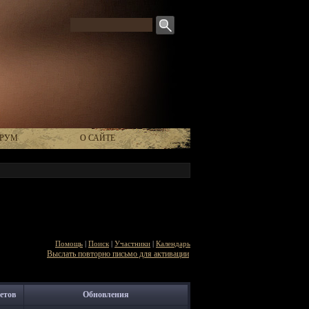
РУМ
О САЙТЕ
Помощь
|
Поиск
|
Участники
|
Календарь
Выслать повторно письмо для активации
етов
Обновления