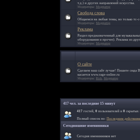
т.д.) и других направлений искусства.
Модераторы:
Модератор
Свобода слова
Общаемся на любые темы, но только тс-с-
Модераторы:
Модератор
Реклама
Раздел предназначенный для музыкальны
оборудования и прочее). Реклама из друг
Модераторы:
Модератор
О сайте
Сделаем наш сайт лучше! Пишите сюда В
касается www.rage-online.ru
Модераторы:
Rick
,
Модератор
417 чел. за последние 15 минут
417
гостей,
0
пользователей и
0
скрытых 
Полный список по:
Последним действиям
Сегодняшние именинники
Сегодня именинников нет