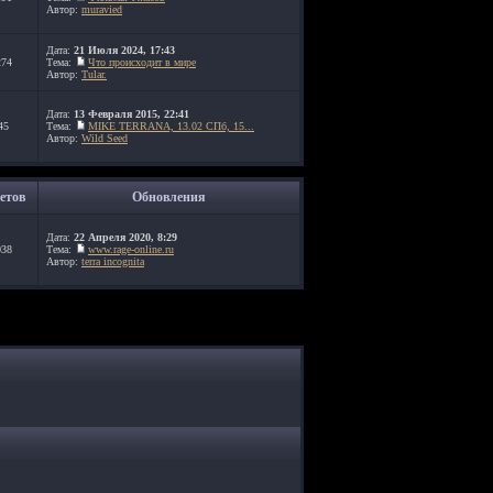
Автор:
muravied
Дата:
21 Июля 2024, 17:43
274
Тема:
Что происходит в мире
Автор:
Tular.
Дата:
13 Февраля 2015, 22:41
45
Тема:
MIKE TERRANA, 13.02 СПб, 15...
Автор:
Wild Seed
етов
Обновления
Дата:
22 Апреля 2020, 8:29
038
Тема:
www.rage-online.ru
Автор:
terra incognita