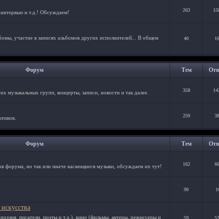
263
15
 интервью и т.д.! Обсуждаем!
бомы, участие в записях альбомов других исполнителей... В общем
40
1
Форум
Тем
Отв
358
14
х музыкальных групп, концерты, записи, новости и так далее.
259
3
ктивов.
Форум
Тем
Отв
162
6
в форума, но так или иначе касающиеся музыки, обсуждаем их тут!
90
1
 искусства
оэзия, писатели, поэты и т.д.), кино (фильмы, актеры, режиссеры и
59
5