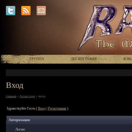
ГРУППА
ДИСКОГРАФИЯ
ФЭН
Вход
главная
»
forum rage
» вход
Здравствуйте Гость (
Вход
|
Регистрация
)
Авторизация
Логин: