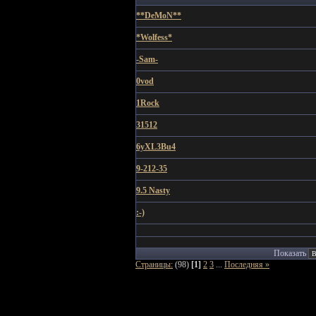
**DeMoN**
*Wolfess*
-Sam-
0vod
1Rock
31512
6yXL3Bu4
9-212-35
9.5 Nasty
:-)
Показать
Страницы:
(98)
[1]
2
3
...
Последняя »