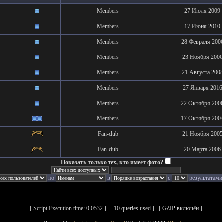
Members
27 Июля 2009
Members
17 Июня 2010
Members
28 Февраля 200
Members
23 Ноября 200
Members
21 Августа 200
Members
27 Января 2016
Members
22 Октября 200
Members
17 Октября 200
Fan-club
21 Ноября 200
Fan-club
20 Марта 2006
Показать только тех, кто имеет фото?
по
в
с
результатами
[ Script Execution time: 0.0532 ] [ 10 queries used ] [ GZIP включён ]