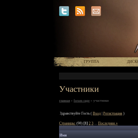
ГРУППА
ДИСК
Участники
главная
»
forum rage
» участники
Здравствуйте Гость (
Вход
|
Регистрация
)
Страницы:
(98)
[1]
2
3
...
Последняя »
Имя