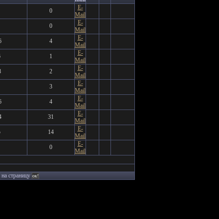
E-
0
Mail
E-
0
Mail
E-
6
4
Mail
E-
6
1
Mail
E-
8
2
Mail
E-
3
Mail
E-
6
4
Mail
E-
4
31
Mail
E-
5
14
Mail
E-
0
Mail
 на страницу