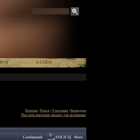
РУМ
О САЙТЕ
Помощь
|
Поиск
|
Участники
|
Календарь
Выслать повторно письмо для активации
E-
Сообщений
AOL
ICQ
Фото
mail