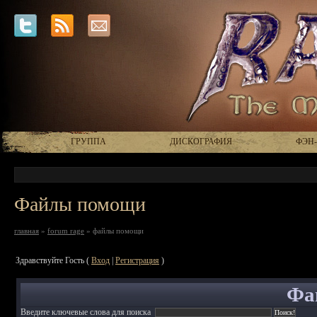
ГРУППА
ДИСКОГРАФИЯ
ФЭН
Файлы помощи
главная
»
forum rage
» файлы помощи
Здравствуйте Гость (
Вход
|
Регистрация
)
Фа
Введите ключевые слова для поиска