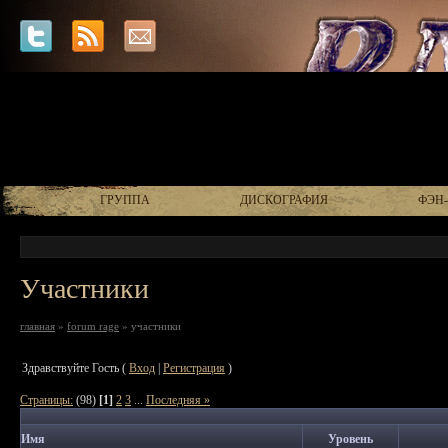
ГРУППА
ДИСКОГРАФИЯ
ФЭН
Участники
главная
»
forum rage
» участники
Здравствуйте Гость (
Вход
|
Регистрация
)
Страницы:
(98)
[1]
2
3
...
Последняя »
Имя
Уровень