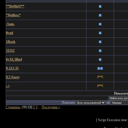
**DeMoN**
*Wolfess*
-Sam-
0vod
1Rock
31512
6yXL3Bu4
9-212-35
9.5 Nasty
:-)
Показать
Показать
по
Страницы:
(98)
[1]
2
3
...
Последняя »
[ Script Execution tim