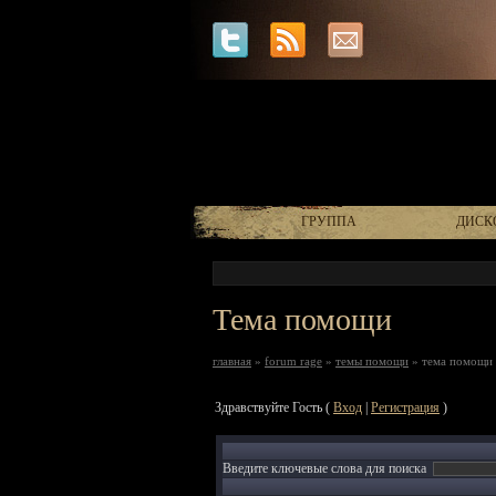
ГРУППА
ДИСК
Тема помощи
главная
»
forum rage
»
темы помощи
» тема помощи
Здравствуйте Гость (
Вход
|
Регистрация
)
Введите ключевые слова для поиска