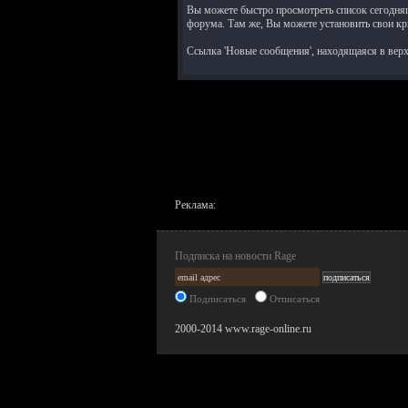
Вы можете быстро просмотреть список сегодня
форума. Там же, Вы можете установить свои кри
Ссылка 'Новые сообщения', находящаяся в вер
Реклама:
Подписка на новости Rage
Подписаться
Отписаться
2000-2014 www.rage-online.ru