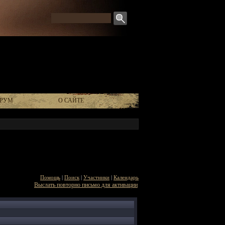
РУМ
О САЙТЕ
Помощь
|
Поиск
|
Участники
|
Календарь
Выслать повторно письмо для активации