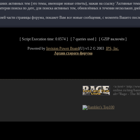
шних активных тем (это темы, имеющие новые ответы), нажав на ссылку 'Активные тем
терии поиска по дате, для поиска активных тем, обновлённых в течении нескольких дне
хней части страницы форума, покажет Вам все новые сообщения, с момента Вашего пос
[ Script Execution time: 0.0574 ] [ 7 queries used ] [ GZIP включён ]
Powered by
Invision Power Board
(U) v1.2 © 2003
IPS, Inc.
Архив старого форума
<a href="http://w
online.ru/img/ban
alt="Rage - The M