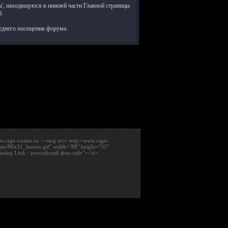
ы', находящуюся в нижней части Главной страницы
й.
леднего посещения форума.
ww.rage-online.ru"><img src="http://www.rage-
ner/88x31_button.gif" width="88" height="31"
issing Link - российский фэн-сайт"></a>