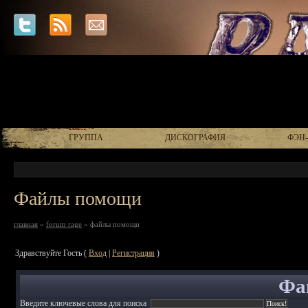
ГРУППА
ДИСКОГРАФИЯ
ФЭН
Файлы помощи
главная
»
forum rage
» файлы помощи
Здравствуйте Гость (
Вход
|
Регистрация
)
Фа
Введите ключевые слова для поиска