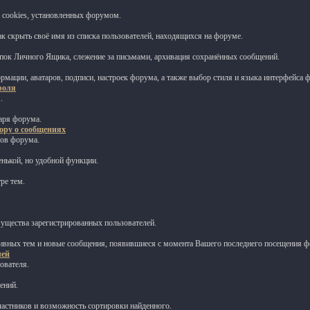
 cookies, установленных форумом.
ак скрыть своё имя из списка пользователей, находящихся на форуме.
пок Личного Ящика, слежение за письмами, архивация сохранённых сообщений.
рмации, аватаров, подписи, настроек форума, а также выбор стиля и языка интерфейса 
роля
.
аря форума.
ору о сообщениях
ров форума.
нькой, но удобной функции.
ре тем.
мущества зарегистрированных пользователей.
ивных тем и новые сообщения, появившиеся с момента Вашего последнего посещения ф
лей
ователя.
ений.
частников и возможность сортировки найденного.