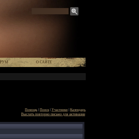
РУМ
О САЙТЕ
Помощь
|
Поиск
|
Участники
|
Календарь
Выслать повторно письмо для активации