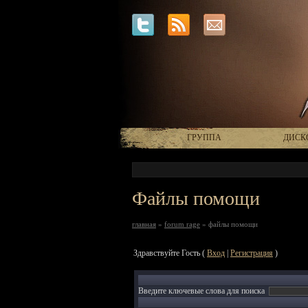
ГРУППА
ДИСК
Файлы помощи
главная
»
forum rage
» файлы помощи
Здравствуйте Гость (
Вход
|
Регистрация
)
Введите ключевые слова для поиска