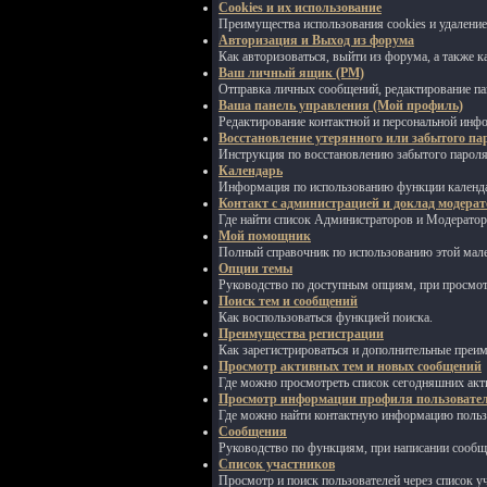
Cookies и их использование
Преимущества использования cookies и удаление
Авторизация и Выход из форума
Как авторизоваться, выйти из форума, а также к
Ваш личный ящик (PM)
Отправка личных сообщений, редактирование па
Ваша панель управления (Мой профиль)
Редактирование контактной и персональной инфо
Восстановление утерянного или забытого па
Инструкция по восстановлению забытого пароля
Календарь
Информация по использованию функции календ
Контакт с администрацией и доклад модерат
Где найти список Администраторов и Модерато
Мой помощник
Полный справочник по использованию этой мале
Опции темы
Руководство по доступным опциям, при просмот
Поиск тем и сообщений
Как воспользоваться функцией поиска.
Преимущества регистрации
Как зарегистрироваться и дополнительные преи
Просмотр активных тем и новых сообщений
Где можно просмотреть список сегодняшних акт
Просмотр информации профиля пользовате
Где можно найти контактную информацию польз
Сообщения
Руководство по функциям, при написании сообщ
Список участников
Просмотр и поиск пользователей через список у