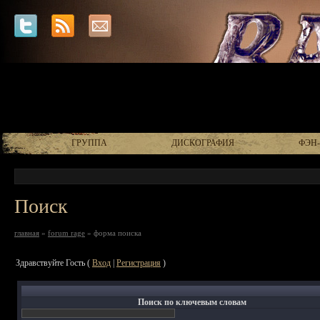
ГРУППА
ДИСКОГРАФИЯ
ФЭН
Поиск
главная
»
forum rage
» форма поиска
Здравствуйте Гость (
Вход
|
Регистрация
)
Поиск по ключевым словам