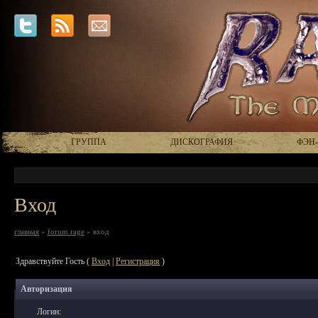
ГРУППА
ДИСКОГРАФИЯ
ФЭН
Вход
главная
»
forum rage
» вход
Здравствуйте Гость (
Вход
|
Регистрация
)
Авторизация
Логин: