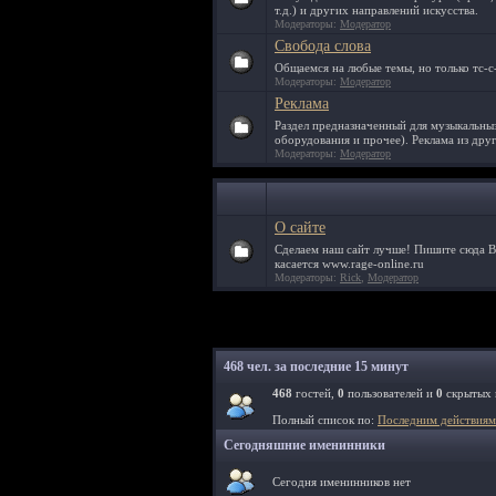
т.д.) и других направлений искусства.
Модераторы:
Модератор
Свобода слова
Общаемся на любые темы, но только тс-с-
Модераторы:
Модератор
Реклама
Раздел предназначенный для музыкальны
оборудования и прочее). Реклама из друг
Модераторы:
Модератор
О сайте
Сделаем наш сайт лучше! Пишите сюда В
касается www.rage-online.ru
Модераторы:
Rick
,
Модератор
468 чел. за последние 15 минут
468
гостей,
0
пользователей и
0
скрытых 
Полный список по:
Последним действиям
Сегодняшние именинники
Сегодня именинников нет