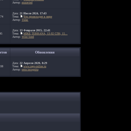
Автор:
muravied
Дата:
21 Июля 2024, 17:43
274
Тема:
Что происходит в мире
Автор:
Tular.
Дата:
13 Февраля 2015, 22:41
45
Тема:
MIKE TERRANA, 13.02 СПб, 15...
Автор:
Wild Seed
етов
Обновления
Дата:
22 Апреля 2020, 8:29
038
Тема:
www.rage-online.ru
Автор:
terra incognita