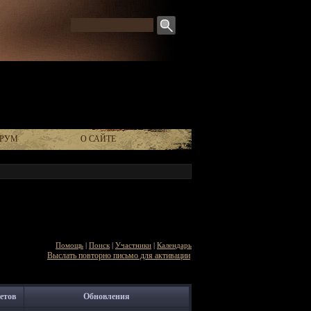
РУМ
О САЙТЕ
Помощь
|
Поиск
|
Участники
|
Календарь
Выслать повторно письмо для активации
етов
Обновления