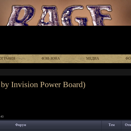
ОГРАФИЯ
ФЭН-ЗОНА
МЕДИА
ФО
by Invision Power Board)
:43
Форум
Тем
Отв