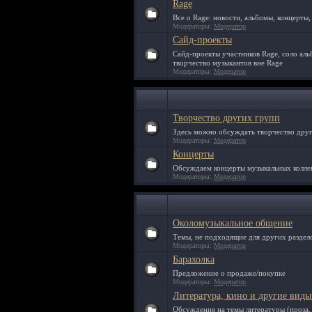
Rage
Все о Rage: новости, альбомы, концерты,
Модераторы:
Модератор
Сайд-проекты
Сайд-проекты участников Rage, соло аль
творчество музыкантов вне Rage
Модераторы:
Модератор
Творчество других групп
Здесь можно обсуждать творчество други
Модераторы:
Модератор
Концерты
Обсуждаем концерты музыкальных колле
Модераторы:
Модератор
Околомузыкальное общение
Темы, не подходящие для других раздело
Модераторы:
Модератор
Барахолка
Предложение о продаже/покупке
Модераторы:
Модератор
Литература, кино и другие виды
Обсуждения на темы литературы (проза, п