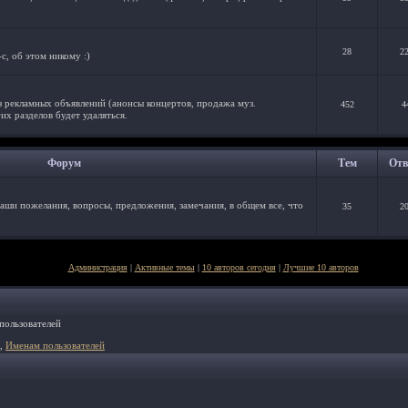
28
2
с, об этом никому :)
з рекламных объявлений (анонсы концертов, продажа муз.
452
4
их разделов будет удаляться.
Форум
Тем
Отв
аши пожелания, вопросы, предложения, замечания, в общем все, что
35
2
Администрация
|
Активные темы
|
10 авторов сегодня
|
Лучшие 10 авторов
пользователей
,
Именам пользователей