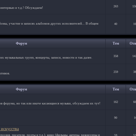
263
15
 интервью и т.д.! Обсуждаем!
бомы, участие в записях альбомов других исполнителей... В общем
40
1
Форум
Тем
Отв
358
14
х музыкальных групп, концерты, записи, новости и так далее.
259
3
ктивов.
Форум
Тем
Отв
162
6
в форума, но так или иначе касающиеся музыки, обсуждаем их тут!
90
1
 искусства
оэзия, писатели, поэты и т.д.), кино (фильмы, актеры, режиссеры и
59
5