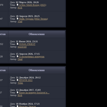
Дата:
02 Марта 2026, 18:26
870
Тема:
A New World Rising (2025)
Автор:
Rick
Дата:
28 Апреля 2023, 20:25
647
Тема:
Майк Террана (Mike Terrana)
Автор:
Vlad
етов
Обновления
Дата:
11 Июня 2024, 23:31
252
Тема:
JUDAS PRIEST
Автор:
muravied
Дата:
15 Апреля 2026, 17:15
828
Тема:
О посещённых концертах
Автор:
Dead
етов
Обновления
Дата:
31 Декабря 2024, 20:12
637
Тема:
ИТОГИ 2022
Автор:
Tular.
Дата:
13 Декабря 2017, 15:03
67
Тема:
Билет на концерт Enslaved в...
Автор:
Rick
Дата:
18 Ноября 2024, 17:21
391
Тема:
Фильмы Ужасов