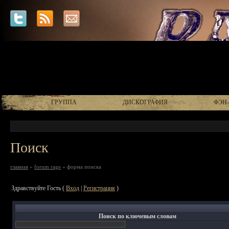
ГРУППА
ДИСКОГРАФИЯ
ФЭН
Поиск
главная
»
forum rage
» форма поиска
Здравствуйте Гость (
Вход
|
Регистрация
)
Поиск по ключевым словам