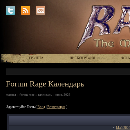
ГРУППА
ДИСКОГРАФИЯ
ФЭН
Forum Rage Календарь
главная
»
forum rage
»
календарь
» июнь 2026
Здравствуйте Гость (
Вход
|
Регистрация
)
<
Май 202