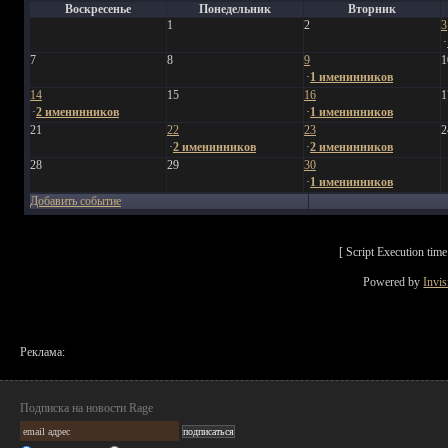
Воскресенье
Понедельник
Вторник
1
2
3
·
7
8
9
1
·
1 именинников
14
15
16
1
·
2 именинников
·
1 именинников
21
22
23
2
·
2 именинников
·
2 именинников
28
29
30
·
1 именинников
Добавить событие
[ Script Execution ti
Powered by
Invi
Реклама:
Подписка на новости Rage