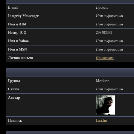
E-mail
Приват
Integrity Messenger
Нет информации
Имя в AIM
Нет информации
Номер ICQ
293403672
Имя в Yahoo
Нет информации
Имя в MSN
Нет информации
Личное письмо
Отправить
Группа
Members
Статус
Нет информации
Аватар
Подпись
Last.fm