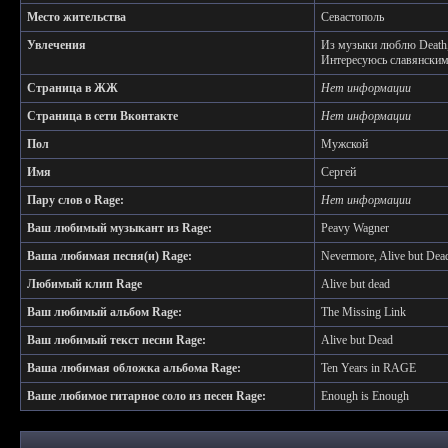
Место жительства
Севастополь
Увлечения
Из музыки люблю Death, B
Интересуюсь славянским
Страница в ЖЖ
Нет информации
Страница в сети Вконтакте
Нет информации
Пол
Мужской
Имя
Сергей
Пару слов о Rage:
Нет информации
Ваш любимый музыкант из Rage:
Peavy Wagner
Ваша любимая песня(и) Rage:
Nevermore, Alive but Dea
Любимый клип Rage
Alive but dead
Ваш любимый альбом Rage:
The Missing Link
Ваш любимый текст песни Rage:
Alive but Dead
Ваша любимая обложка альбома Rage:
Ten Years in RAGE
Ваше любимое гитарное соло из песен Rage:
Enough is Enough