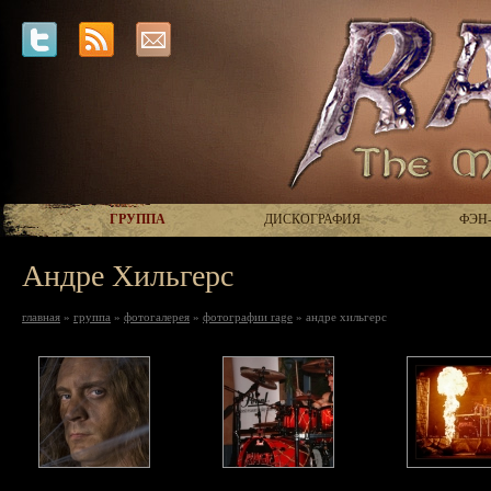
ГРУППА
ДИСКОГРАФИЯ
ФЭН
Андре Хильгерс
главная
»
группа
»
фотогалерея
»
фотографии rage
» андре хильгерс