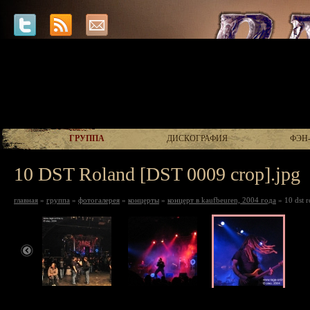
ГРУППА
ДИСКОГРАФИЯ
ФЭН
10 DST Roland [DST 0009 crop].jpg
главная
»
группа
»
фотогалерея
»
концерты
»
концерт в kaufbeuren, 2004 года
» 10 dst r