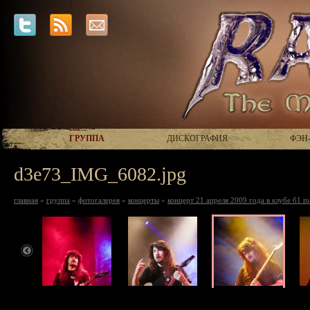
ГРУППА
ДИСКОГРАФИЯ
ФЭН
d3e73_IMG_6082.jpg
главная
»
группа
»
фотогалерея
»
концерты
»
концерт 21 апреля 2009 года в клубе б1