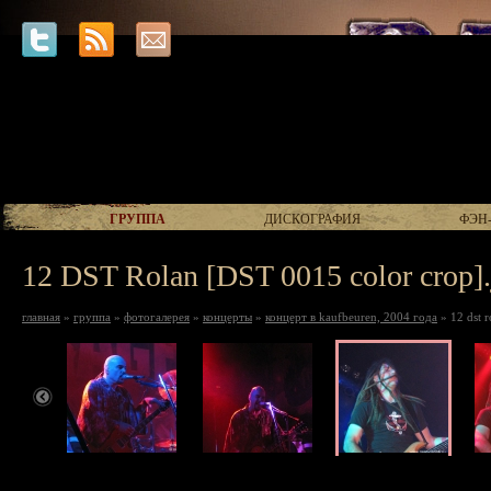
ГРУППА
ДИСКОГРАФИЯ
ФЭН
12 DST Rolan [DST 0015 color crop].
главная
»
группа
»
фотогалерея
»
концерты
»
концерт в kaufbeuren, 2004 года
» 12 dst r